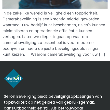
In de zakelijke wereld is veiligheid een topprioriteit.
Camerabeveiliging is een krachtig middel geworden
waarmee u uw bedrijf kunt beschermen, risico’s kunnen
minimaliseren en operationele efficiëntie kunnen
verhogen. Laten we dieper ingaan op waarom
camerabeveiliging zo essentieel is voor moderne
bedrijven en hoe u de juiste beveiligingsoplossingen
kunt kiezen. Waarom camerabeveiliging voor uw […]
Seron Beveiliging biedt beveiligingsoplossingen van
topkwaliteit op het gebied van gebruiksgemak,
aansluitbaarheid en stijl. Als betrouwbaar