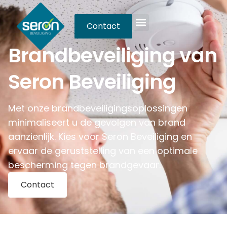
Contact
Brandbeveiliging van
Seron Beveiliging
Met onze brandbeveiligingsoplossingen
minimaliseert u de gevolgen van brand
aanzienlijk. Kies voor Seron Beveiliging en
ervaar de geruststelling van een optimale
bescherming tegen brandgevaar.
Contact