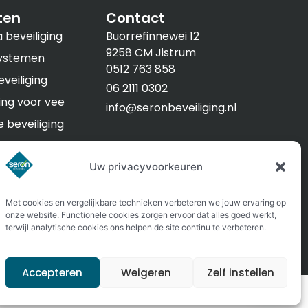
ten
Contact
beveiliging
Buorrefinnewei 12
9258 CM Jistrum
ystemen
0512 763 858
veiliging
06 2111 0302
ging voor vee
info@seronbeveiliging.nl
e beveiliging
 in de stal
Uw privacyvoorkeuren
tectie voor de
nstal
Met cookies en vergelijkbare technieken verbeteren we jouw ervaring op
onze website. Functionele cookies zorgen ervoor dat alles goed werkt,
terwijl analytische cookies ons helpen de site continu te verbeteren.
Accepteren
Weigeren
Zelf instellen