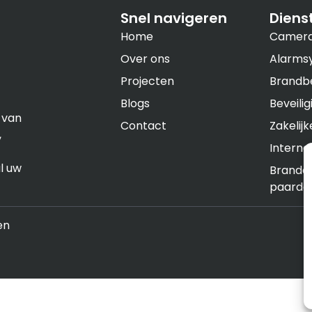
Snel navigeren
Diens
Home
Camera 
Over ons
Alarms
Projecten
Brandbe
Blogs
Beveili
 van
Contact
Zakelijk
,
Internet
l uw
Brandde
paarde
en