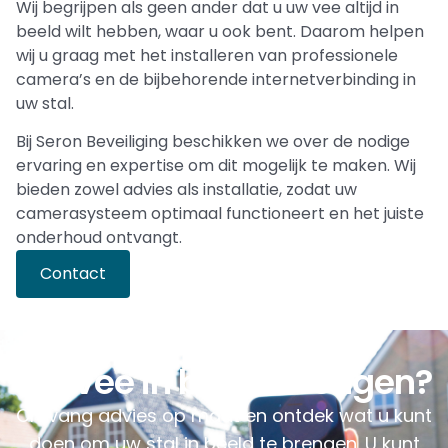
Wij begrijpen als geen ander dat u uw vee altijd in
beeld wilt hebben, waar u ook bent. Daarom helpen
wij u graag met het installeren van professionele
camera’s en de bijbehorende internetverbinding in
uw stal.
Bij Seron Beveiliging beschikken we over de nodige
ervaring en expertise om dit mogelijk te maken. Wij
bieden zowel advies als installatie, zodat uw
camerasysteem optimaal functioneert en het juiste
onderhoud ontvangt.
Contact
Uw vee in beeld brengen?
Ontvang advies op maat en ontdek wat u kunt
doen om uw stal in beeld te brengen. U kunt