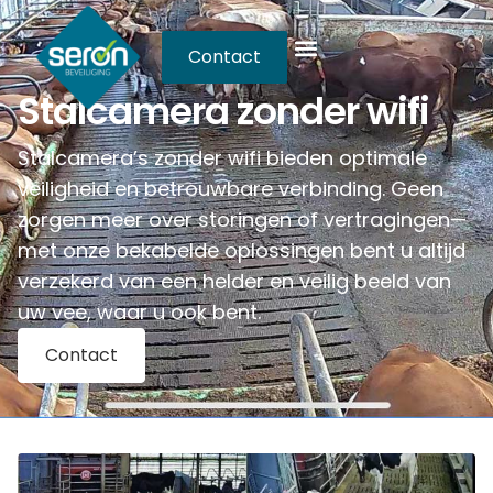
Contact
Stalcamera zonder wifi
Stalcamera’s zonder wifi bieden optimale
veiligheid en betrouwbare verbinding. Geen
zorgen meer over storingen of vertragingen—
met onze bekabelde oplossingen bent u altijd
verzekerd van een helder en veilig beeld van
uw vee, waar u ook bent.
Contact