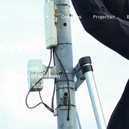
Home
Diensten
Over ons
Projecten
a's voor
g de dag steeds
 huis woont of een klein
mera buiten is een
gssysteem.