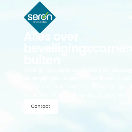
Alles over
beveiligingscamer
buiten
Beveiligingscamera’s buiten zijn vandaa
belangrijk geworden. Of u nu in een groot
bedrijfspand beheert, een beveiligingsca
waardevolle aanvulling op uw beveiligin
Contact