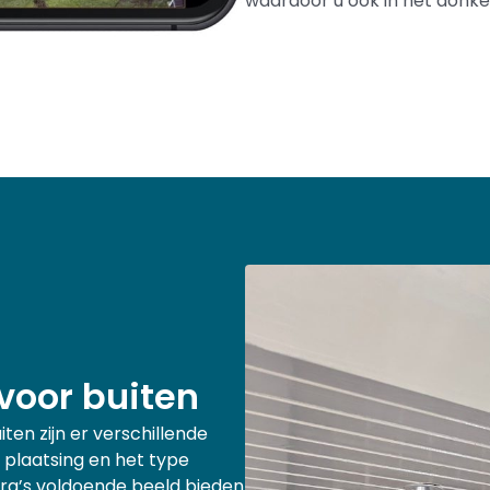
waardoor u ook in het donker 
voor buiten
ten zijn er verschillende
 plaatsing en het type
era’s voldoende beeld bieden