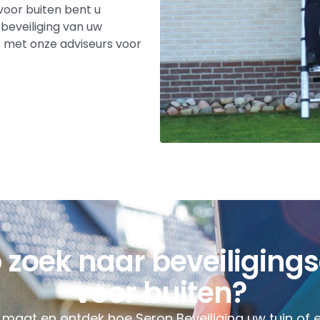
oor buiten bent u
beveiliging van uw
met onze adviseurs voor
p zoek naar beveiliging
voor buiten?
maat en ontdek hoe Seron Beveiliging uw tuin of e