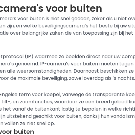
camera's voor buiten
era’s voor buiten is niet snel gedaan, zeker als u niet ov
en zijn, en welke beveiligingscamera’s het beste bij uw si
tie over belangrijke zaken die van toepassing zijn bij he
etprotocol (IP) waarmee ze beelden
direct naar uw com
ra’s genoemd. IP-camera’s voor buiten moeten tegen ee
en alle weersomstandigheden. Daarnaast beschikken ze o
oor de maximale beveiliging, zowel overdag als ’s nachts.
gelse term voor koepel, vanwege de transparante koepe
, tilt-, en zoomfuncties, waardoor ze een breed gebied 
het vanaf de buitenkant lastig te bepalen in welke richti
ijn uitstekend geschikt voor buiten, dankzij hun vandal
 vallen ze niet snel op.
voor buiten