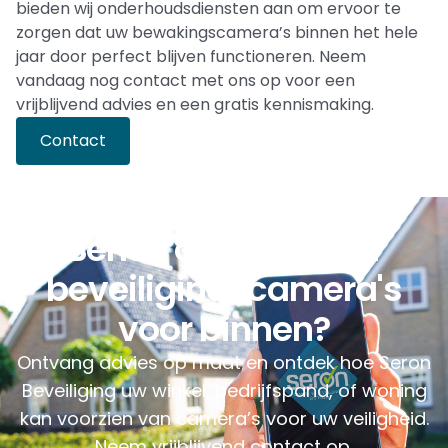
bieden wij onderhoudsdiensten aan om ervoor te
zorgen dat uw bewakingscamera’s binnen het hele
jaar door perfect blijven functioneren. Neem
vandaag nog contact met ons op voor een
vrijblijvend advies en een gratis kennismaking.
Contact
Bent u op zoek naar
beveiligingscamera's
voor binnen?
Ontvang advies op maat en ontdek hoe Seron
Beveiliging uw winkel, bedrijfspand, of woning
kan voorzien van camera’s voor uw veiligheid.
Neem vrijblijvend contact op.