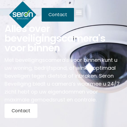
Contact
Alles over
beveiligingscamera's
voor binnen
Met beveiligingscamera’s voor binnen kunt u
uw woning, bedrijfspand, of winkel optimaal
beveiligen tegen diefstal of inbraken. Seron
Beveiliging biedt u camera’s waarmee u 24/7
zicht hebt op uw eigendommen voor
maximale gemoedsrust en controle.
Contact